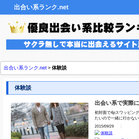
出合い系ランク.net
出合い系ランク.net
>
体験談
体験談
出会い系で実際
初対面で4pスワッピン
たいので一緒に行かない
2015/09/29
体験談