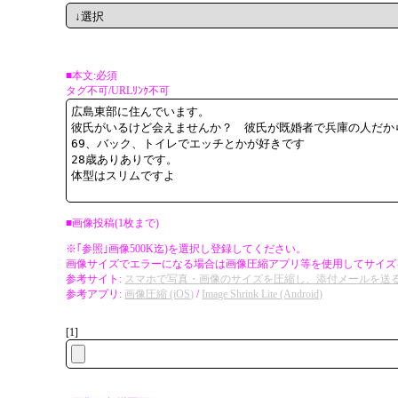
■本文:必須
タグ不可/URLﾘﾝｸ不可
■画像投稿(1枚まで)
※｢参照｣画像500K迄)を選択し登録してください。
画像サイズでエラーになる場合は画像圧縮アプリ等を使用してサイズ
参考サイト:
スマホで写真・画像のサイズを圧縮し、添付メールを送る方法まと
参考アプリ:
画像圧縮 (iOS)
/
Image Shrink Lite (Android)
[1]