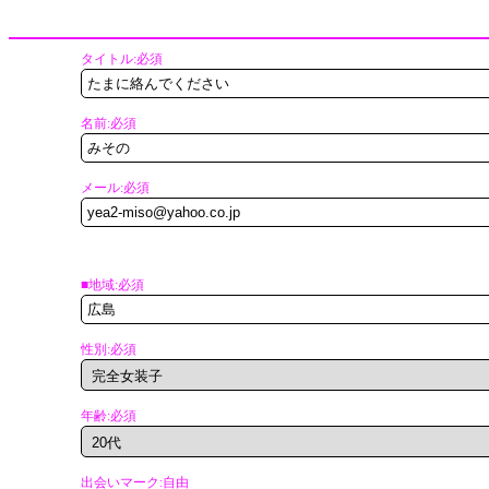
タイトル:必須
名前:必須
メール:必須
■地域:必須
性別:必須
年齢:必須
出会いマーク:自由