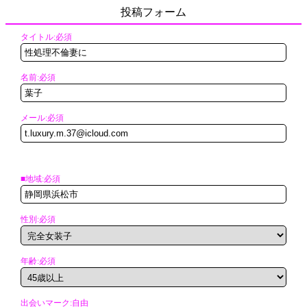
投稿フォーム
タイトル:必須
名前:必須
メール:必須
■地域:必須
性別:必須
年齢:必須
出会いマーク:自由