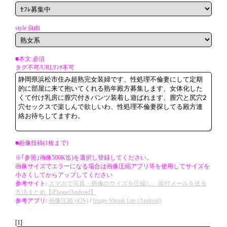
style:自由
■本文:必須
タグ不可/URLﾘﾝｸ不可
■画像投稿(1枚まで)
※｢参照｣画像500K迄)を選択し登録してください。
画像サイズでエラーになる場合は画像圧縮アプリ等を使用してサイズを
小さくしてからアップしてください
参考サイト:
スマホで写真・画像のサイズを圧縮し、添付メールを送る
方法まとめ【iPhone/Android】
参考アプリ:
画像圧縮 (iOS)
/
Image Shrink Lite (Android)
[1]