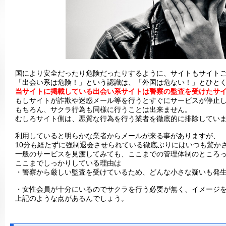
国により安全だったり危険だったりするように、サイトもサイト
「出会い系は危険！」という認識は、「外国は危ない！」とひと
当サイトに掲載している出会い系サイトは警察の監査を受けたサ
もしサイトが詐欺や迷惑メール等を行うとすぐにサービスが停止
もちろん、サクラ行為も同様に行うことは出来ません。
むしろサイト側は、悪質な行為を行う業者を徹底的に排除してい
利用していると明らかな業者からメールが来る事がありますが、
10分も経たずに強制退会させられている徹底ぶりにはいつも驚か
一般のサービスを見渡してみても、ここまでの管理体制のところ
ここまでしっかりしている理由は
・警察から厳しい監査を受けているため、どんな小さな疑いも発
・女性会員が十分にいるのでサクラを行う必要が無く、イメージ
上記のような点があるんでしょう。