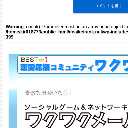
Warning
: count(): Parameter must be an array or an object 
/home/kir018773/public_html/deaikeirank.net/wp-includ
399