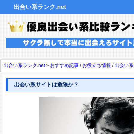
出合い系ランク.net
出合い系ランク.net
>
おすすめ記事
/
お役立ち情報
/
出会い系
出会い系サイトは危険か？